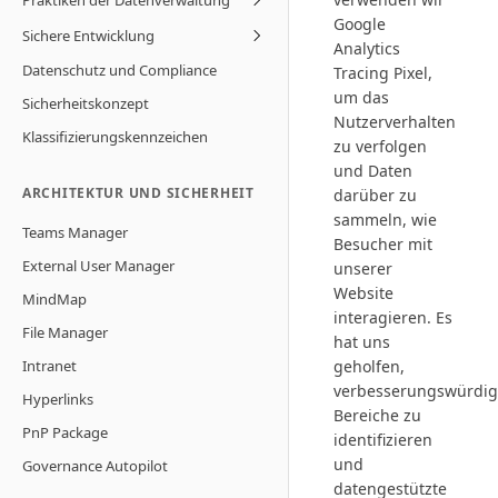
Praktiken der Datenverwaltung
Google
Sichere Entwicklung
Analytics
Datenschutz und Compliance
Tracing Pixel,
um das
Sicherheitskonzept
Nutzerverhalten
Klassifizierungskennzeichen
zu verfolgen
und Daten
ARCHITEKTUR UND SICHERHEIT
darüber zu
sammeln, wie
Teams Manager
Besucher mit
External User Manager
unserer
Website
MindMap
interagieren. Es
File Manager
hat uns
Intranet
geholfen,
verbesserungswürdi
Hyperlinks
Bereiche zu
PnP Package
identifizieren
und
Governance Autopilot
datengestützte