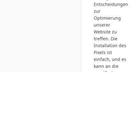
Entscheidungen
zur
Optimierung
unserer
Website zu
treffen. Die
Installation des
Pixels ist
einfach, und es
kann an die
spezifischen
Anforderungen
jeder Website
angepasst
werden. Wir
können es
anderen
Unternehmen,
die ihre Online-
Präsenz